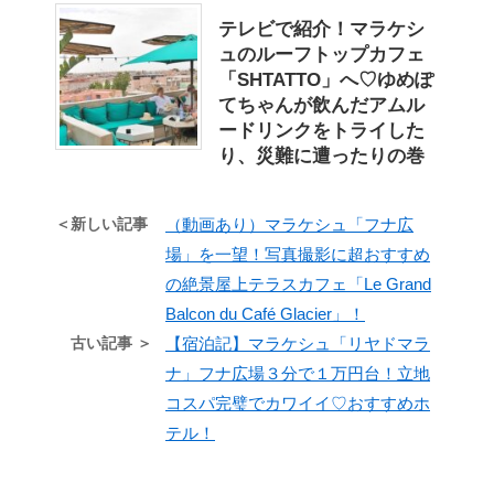
テレビで紹介！マラケシ
ュのルーフトップカフェ
「SHTATTO」へ♡ゆめぽ
てちゃんが飲んだアムル
ードリンクをトライした
り、災難に遭ったりの巻
＜新しい記事
（動画あり）マラケシュ「フナ広
場」を一望！写真撮影に超おすすめ
の絶景屋上テラスカフェ「Le Grand
Balcon du Café Glacier」！
古い記事 ＞
【宿泊記】マラケシュ「リヤドマラ
ナ」フナ広場３分で１万円台！立地
コスパ完璧でカワイイ♡おすすめホ
テル！