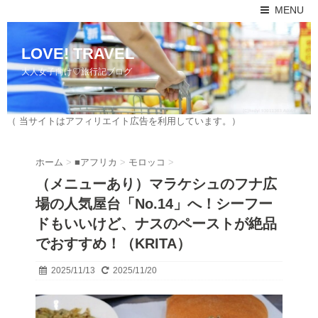
MENU
LOVE! TRAVEL
大人女子向け♡旅行記ブログ
（ 当サイトはアフィリエイト広告を利用しています。）
ホーム
>
■アフリカ
>
モロッコ
>
（メニューあり）マラケシュのフナ広
場の人気屋台「No.14」へ！シーフー
ドもいいけど、ナスのペーストが絶品
でおすすめ！（KRITA）
2025/11/13
2025/11/20