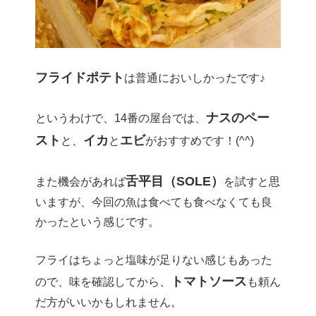
フライドポテト
は普通においしかったです♪
ナスのペー
というわけで、14番の屋台では、
スト
イカ
エビ
と、
と
がおすすめです！(^^)
舌平目（SOLE）
また機会があれば
を試すと思
いますが、今回の魚は食べても食べなくても良
かったという感じです。
フライはちょっと塩味が足りない感じもあった
トマトソース
ので、味を確認してから、
も頼ん
だ方がいいかもしれません。