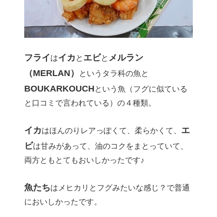
フライ
イカ
エビ
メルラン
は
と
と
（MERLAN）
というタラ科の魚と
BOUKARKOUCH
という魚（フグに似ている
と口コミで言われている）の４種類。
イカ
エ
はほんのりレアっぽくて、柔らかくて、
ビ
は甘みがあって、油のコクをまとっていて、
両方ともとてもおいしかったです♪
魚たち
はメヒカリとフグみたいな感じ？で普通
においしかったです。