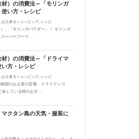
食材）の消費法～「モリンガ
・使い方・レシピ
,
お土産＆ショッピング
,
レシピ
）、「モリンガパウダー」！ モリンガ
るスーパーフード …
食材）の消費法～「ドライマ
使い方・レシピ
,
お土産＆ショッピング
,
レシピ
の南国のお土産の定番、ドライマンゴ
て余している時のおす …
・マクタン島の天気・服装に
し、１日中降ることはほとんどなく、１～２