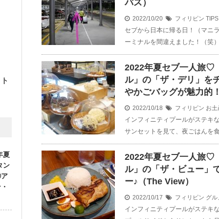
バス）
2022/10/20
フィリピン
TIPS
セブから日本に帰る日！（マニラ
ーミナルを間違えました！（笑）
2022年夏セブ一人旅
ル」の「ザ・デリ」を
イト
やかごバッグが魅力的！（T
2022/10/18
フィリピン
お土
インフィニティプールがステキな
サンセットを見て、夜ごはんを食
年夏
2022年夏セブ一人旅
タン
ル」の「ザ・ビュー」
①ア
ー♪（The View）
ン・
2022/10/17
フィリピン
グル
インフィニティプールがステキな