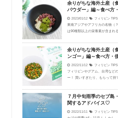
余りがちな海外土産（
パウダー」編～食べ方
2023/01/12
フィリピン
TIPS
東南アジアやアフリカの名物（？
は90種類以上の栄養素が含まれ
余りがちな海外土産（
ンゴー」編～食べ方・
2022/11/12
フィリピン
TIPS
フィリピンやグアム、台湾など
ー！ 買いすぎたり、もらって持
７月中旬雨季のセブ島
関するアドバイス♡
2022/11/11
フィリピン
TIPS
セブの雨季は6～11月！ しか