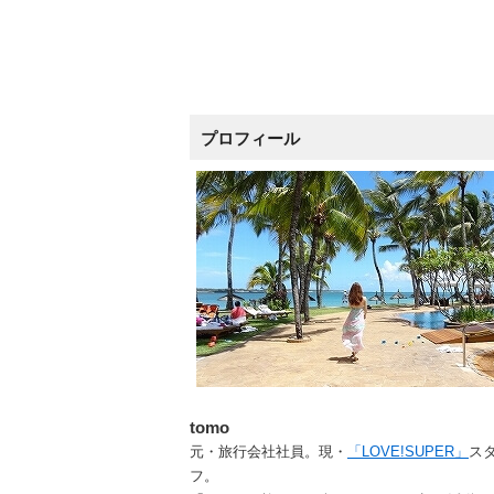
プロフィール
tomo
元・旅行会社社員。現・
「LOVE!SUPER」
ス
フ。