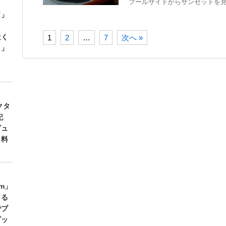
プールサイドからサンセットを見
ド」
！
近く
1
2
…
7
次へ »
ク」
クタ
記
ビュ
・料
lm」
よる
でブ
ピッ