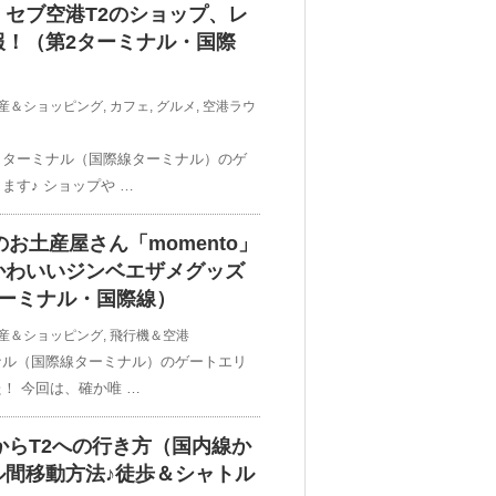
セブ空港T2のショップ、レ
報！（第2ターミナル・国際
産＆ショッピング
,
カフェ
,
グルメ
,
空港ラウ
２ターミナル（国際線ターミナル）のゲ
ます♪ ショップや …
お土産屋さん「momento」
かわいいジンベエザメグッズ
ターミナル・国際線）
産＆ショッピング
,
飛行機＆空港
ナル（国際線ターミナル）のゲートエリ
！ 今回は、確か唯 …
からT2への行き方（国内線か
ル間移動方法♪徒歩＆シャトル