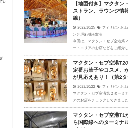
てい
【地図付き】マクタン・
ストラン、ラウンジ情
線）
2022/10/25
フィリピン
お土
ンジ
,
飛行機＆空港
今回は、マクタン・セブ空港第
ートエリアのお店などをご紹介し
ぜ
マクタン・セブ空港T2の
定番お菓子やコスメ、
が見応えあり！（第2
2022/10/22
フィリピン
お土
マクタン・セブ空港第２ターミ
アのお店をチェックしてきました
マクタン・セブ空港T1
ら国際線へのターミナ