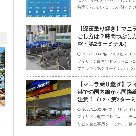
時間くらいのスコールが降るだけ
【深夜乗り継ぎ】マニラ
ごし方は？時間つぶし
空・第2ターミナル）
2022/11/03
フィリピン
TIPS
フィリピン航空でセブ→マニラに
マニラ空港第２ターミナル（T2
【マニラ乗り継ぎ】フ
港での国内線から国際
注意！（T2・第2ター
2022/11/02
フィリピン
TIPS
フィリピン航空でセブ→マニラ→
リピン航空専用ターミナル、第２
タッ