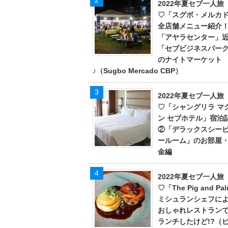
2022年夏セブ一人旅
♡「スグボ・メルカ
全店舗メニュー紹介
「アヤラセンター」
「セブビジネスパー
のナイトマーケット
♪（Sugbo Mercado CBP）
2022年夏セブ一人旅
♡「シャングリラ マ
ン セブホテル」宿泊
②「デラックスシー
ールーム」のお部屋
金編
2022年夏セブ一人旅
♡「The Pig and Pa
ミシュランシェフに
おしゃれレストラン
ランチしたけど!?（