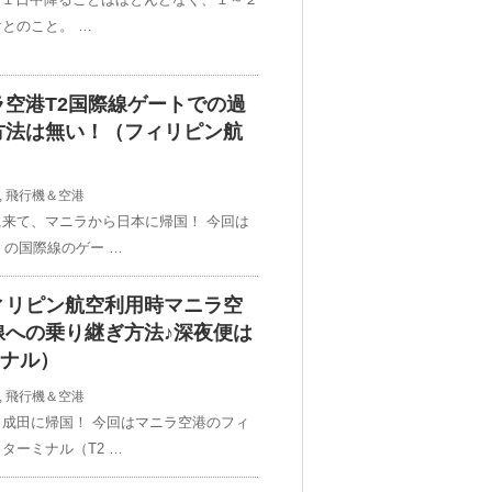
とのこと。 …
空港T2国際線ゲートでの過
方法は無い！（フィリピン航
,
飛行機＆空港
来て、マニラから日本に帰国！ 今回は
）の国際線のゲー …
ィリピン航空利用時マニラ空
線への乗り継ぎ方法♪深夜便は
ミナル）
,
飛行機＆空港
成田に帰国！ 今回はマニラ空港のフィ
ターミナル（T2 …