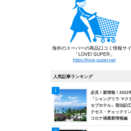
海外のスーパーの商品口コミ情報サ
「LOVE! SUPER」
https://love-super.net
人気記事ランキング
必見！新情報！2022
「シャングリラ マク
セブホテル」宿泊記
クセス・チェックイ
コロナ禍最新情報編