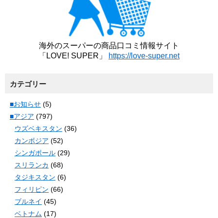
海外のスーパーの商品口コミ情報サイト
「LOVE! SUPER」
https://love-super.net
カテゴリー
■お知らせ
(5)
■アジア
(797)
ウズベキスタン
(36)
カンボジア
(52)
シンガポール
(29)
スリランカ
(68)
タジキスタン
(6)
フィリピン
(66)
ブルネイ
(45)
ベトナム
(17)