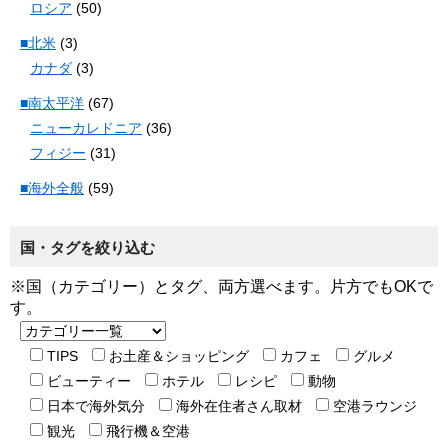
ロシア
(50)
■北米
(3)
カナダ
(3)
■南太平洋
(67)
ニューカレドニア
(36)
フィジー
(31)
■海外全般
(59)
国・タグを絞り込む
※国（カテゴリー）とタグ、両方選べます。片方でもOKで
す。
TIPS
お土産＆ショッピング
カフェ
グルメ
ビューティー
ホテル
レシピ
動物
日本で海外気分
海外在住者さん取材
空港ラウンジ
観光
飛行機＆空港