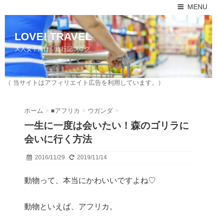
MENU
LOVE! TRAVEL
大人女子向け♡旅行記ブログ
（ 当サイトはアフィリエイト広告を利用しています。）
ホーム
>
■アフリカ
>
ウガンダ
>
一生に一度は会いたい！森のゴリラに
会いに行く方法
2016/11/29
2019/11/14
動物って、本当にかわいいですよね♡
動物といえば、アフリカ。