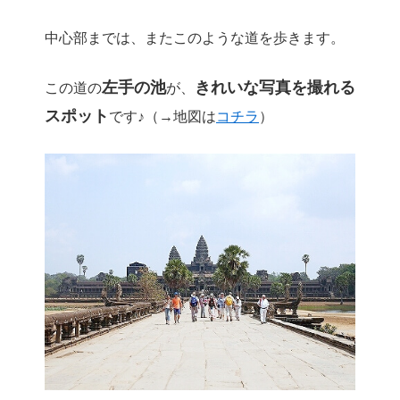
中心部までは、またこのような道を歩きます。
左手の池
きれいな写真を撮れる
この道の
が、
スポット
です♪（→地図は
コチラ
）