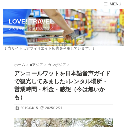
MENU
LOVE! TRAVEL
大人女子向け♡旅行記ブログ
（ 当サイトはアフィリエイト広告を利用しています。）
ホーム
>
■アジア
>
カンボジア
>
アンコールワットを日本語音声ガイド
で観光してみました♪レンタル場所・
営業時間・料金・感想（今は無いか
も）
2019/04/15
2025/12/21