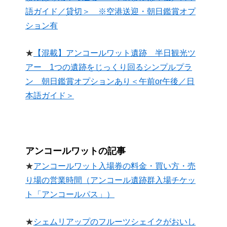
語ガイド／貸切＞ ※空港送迎・朝日鑑賞オプ
ション有
★
【混載】アンコールワット遺跡 半日観光ツ
アー 1つの遺跡をじっくり回るシンプルプラ
ン 朝日鑑賞オプションあり＜午前or午後／日
本語ガイド＞
アンコールワットの記事
★
アンコールワット入場券の料金・買い方・売
り場の営業時間（アンコール遺跡群入場チケッ
ト「アンコールパス」）
★
シェムリアップのフルーツシェイクがおいし