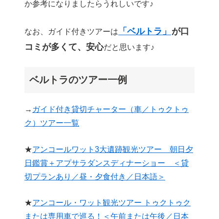
か参考になりましたらうれしいです♪
「ベルトラ」
が口
なお、ガイド付きツアーは
コミが多くて、安心
だと思います♪
ベルトラのツアー一例
→
ガイド付き貸切チャーター（車／トゥクトゥ
ク）ツアー一覧
★
アンコールワット3大遺跡観光ツアー 朝日夕
日鑑賞＋アプサラダンスディナーショー ＜貸
切プランあり／昼・夕食付き／日本語＞
★
アンコール・ワット観光ツアー トゥクトゥク
または専用車で巡る！＜午前または午後／日本