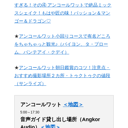
すぎる！その④ アンコールワットで絶品ミック
スシェイク！もはや匠の味！パッション＆マン
ゴー＆ドラゴン♡
★
アンコールワット小回りコースで有名どころ
をちゃちゃっと観光♪（バイヨン、タ・プロー
ム、バンテアイ・クデイ）
★
アンコールワット朝日鑑賞のコツ！注意点・
おすすめ撮影場所２カ所・トゥクトゥクの値段
（サンライズ）
アンコールワット
＜地図＞
5:00～17:30
音声ガイド貸し出し場所（Angkor
Audio）
＜地図＞