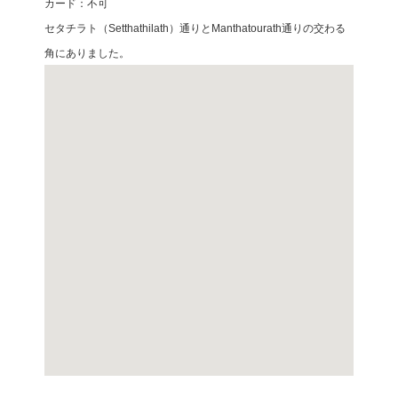
カード：不可
セタチラト（Setthathilath）通りとManthatourath通りの交わる
角にありました。