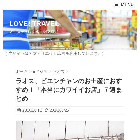
MENU
LOVE! TRAVEL
大人女子向け♡旅行記ブログ
（ 当サイトはアフィリエイト広告を利用しています。）
ホーム
>
■アジア
>
ラオス
>
ラオス、ビエンチャンのお土産におす
すめ！「本当にカワイイお店」７選ま
とめ
2016/10/11
2026/05/25