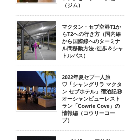
（ジム）
マクタン・セブ空港T1か
らT2への行き方（国内線
から国際線へのターミナ
ル間移動方法♪徒歩＆シャ
トルバス）
2022年夏セブ一人旅
♡「シャングリラ マクタ
ン セブホテル」宿泊記⑨
オーシャンビューレスト
ラン「Cowrie Cove」の
情報編（コウリーコー
ブ）