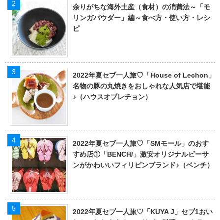
余りがちな海外土産（食材）の消費法～「モ
リンガパウダー」編～食べ方・使い方・レシ
ピ
2022年夏セブ一人旅♡「House of Lechon」
名物の豚の丸焼きをおしゃれな人気店で堪能
♪（ハウスオブレチョン）
2022年夏セブ一人旅♡「SMモール」のおす
すめ店①「BENCH/」激安オリジナルビーサ
ンがかわいいフィリピンブランド♪（ベンチ）
2022年夏セブ一人旅♡「KUYA J」セブ1おい