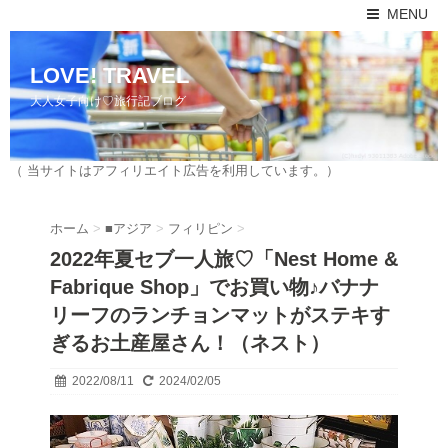
MENU
LOVE! TRAVEL
大人女子向け♡旅行記ブログ
（ 当サイトはアフィリエイト広告を利用しています。）
ホーム
>
■アジア
>
フィリピン
>
2022年夏セブ一人旅♡「Nest Home &
Fabrique Shop」でお買い物♪バナナ
リーフのランチョンマットがステキす
ぎるお土産屋さん！（ネスト）
2022/08/11
2024/02/05