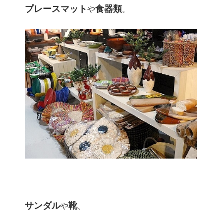
プレースマット
食器類
や
。
サンダル
靴
や
、