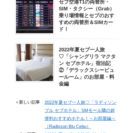
セブ空港T1の両替所・
SIM・タクシー（Grab）
乗り場情報とセブのおす
すめの両替所＆SIMカー
ド！
2022年夏セブ一人旅
♡「シャングリラ マクタ
ン セブホテル」宿泊記
②「デラックスシービュ
ールーム」のお部屋・料
金編
＜新しい記事
2022年夏セブ一人旅♡「ラディソン
ブル セブホテル」SMモール隣の超
便利おすすめホテル！～お部屋編～
（Radisson Blu Cebu）