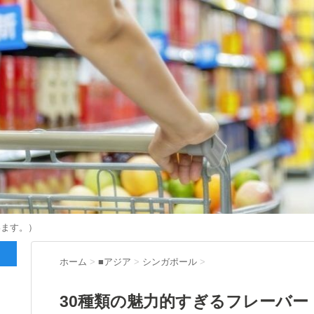
います。）
ホーム
>
■アジア
>
シンガポール
>
30種類の魅力的すぎるフレーバ