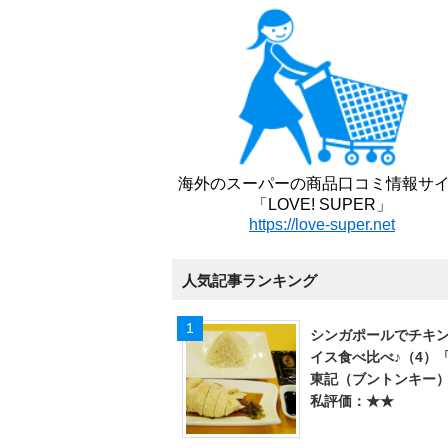
海外のスーパーの商品口コミ情報サ
「LOVE! SUPER」
https://love-super.net
人気記事ランキング
シンガポールでチキ
イス食べ比べ♪（4）
東記（ブントンキー
私評価：★★