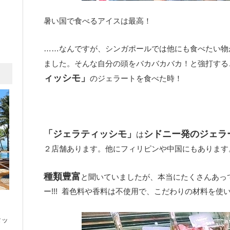
暑い国で食べるアイスは最高！
……なんですが、シンガポールでは他にも食べたい物
ました。そんな自分の頭をバカバカバカ！と強打する
ィッシモ」
のジェラートを食べた時！
「ジェラティッシモ」
シドニー発のジェラ
は
２店舗あります。他にフィリピンや中国にもあります
種類豊富
と聞いていましたが、本当にたくさんあっ
ー!!! 着色料や香料は不使用で、こだわりの材料を
タッ