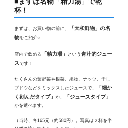
■まずは名物「精力湯」で乾
杯！
「天和鮮物」の名
まずは、お買い物の前に、
物
をご紹介♪
「精力湯」
青汁的ジュー
店内で飲める
という
ス
です！
たくさんの葉野菜や根菜、果物、ナッツ、干し
「細か
ブドウなどをミックスしたジュースで、
く刻んだタイプ」
「ジュースタイプ」
か、
かを選べます。
（当時、各165元（約580円）。写真は２杯を半