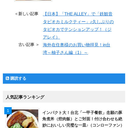
＜新しい記事
【日本】「THE ALLEY」で「鉄観音
タピオカミルクティー」♪久しぶりの
タピオカでテンションアップ！（ジ
アレイ）
古い記事 ＞
海外在住奥様のお買い物拝見！in台
湾～柚子さん編（1）～
購読する
人気記事ランキング
インパクト大！台北「一甲子餐飲」念願の豚
角煮丼（焢肉飯）とご対面！付け合わせも絶
妙においしい完璧な一皿♪（コンローファン）