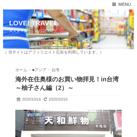
MENU
LOVE! TRAVEL
大人女子向け♡旅行記ブログ
（ 当サイトはアフィリエイト広告を利用しています。）
ホーム
>
■アジア
>
台湾
>
海外在住奥様のお買い物拝見！in台湾
～柚子さん編（2）～
2020/10/16
2020/10/16