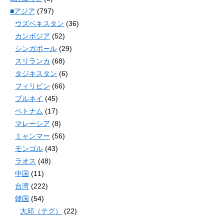
■アジア
(797)
ウズベキスタン
(36)
カンボジア
(52)
シンガポール
(29)
スリランカ
(68)
タジキスタン
(6)
フィリピン
(66)
ブルネイ
(45)
ベトナム
(17)
マレーシア
(8)
ミャンマー
(56)
モンゴル
(43)
ラオス
(48)
中国
(11)
台湾
(222)
韓国
(54)
大邱（テグ）
(22)