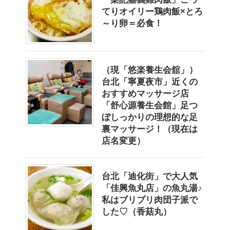
てりオイリー鶏肉飯×とろ
～り卵＝必食！
（現「悠楽養生会舘」）
台北「寧夏夜市」近くの
おすすめマッサージ店
「舒心源養生会館」足つ
ぼしっかりの理想的な足
裏マッサージ！（現在は
店名変更）
台北「迪化街」で大人気
「佳興魚丸店」の魚丸湯♪
私はブリブリ肉団子派で
した♡（香菇丸）