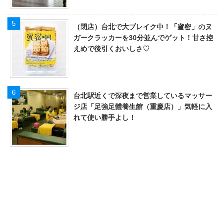
（閉店）台北で大ブレイク中！「蜜密」のヌ
ガークラッカーを30分並んでゲット！甘さ控
えめで後引くおいしさ♡
台北駅近くで深夜まで営業しているマッサー
ジ店「足強足體養生館（重慶店）」気軽に入
れて使い勝手よし！