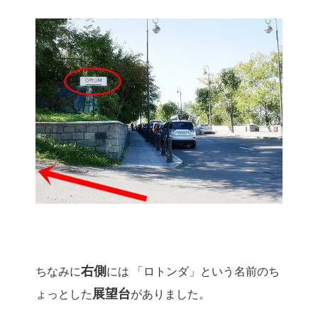
右側
ちなみに
には 「ロトンダ」という名前のち
展望台
ょっとした
がありました。