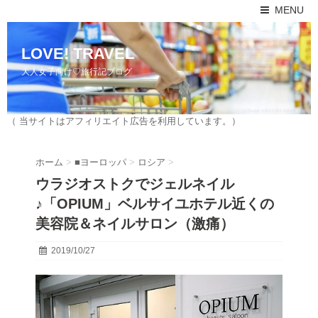
MENU
LOVE! TRAVEL
大人女子向け♡旅行記ブログ
（ 当サイトはアフィリエイト広告を利用しています。）
ホーム
>
■ヨーロッパ
>
ロシア
>
ウラジオストクでジェルネイル
♪「OPIUM」ベルサイユホテル近くの
美容院＆ネイルサロン（激痛）
2019/10/27