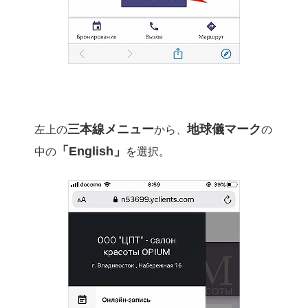
三本線メニュー
地球儀マーク
左上の
から、
の
「English」
中の
を選択。