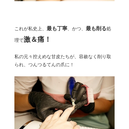
最も丁寧
最も削る
これが私史上、
、かつ、
処
激＆痛！
理で
私の元々控えめな甘皮たちが、容赦なく削り取
られ、つんつるてんの爪に！