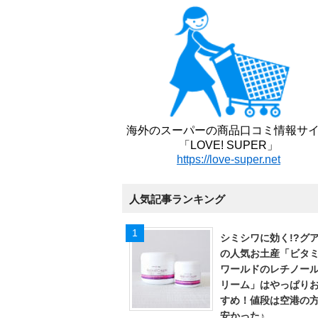
海外のスーパーの商品口コミ情報サ
「LOVE! SUPER」
https://love-super.net
人気記事ランキング
シミシワに効く!?グ
の人気お土産「ビタ
ワールドのレチノー
リーム」はやっぱり
すめ！値段は空港の
安かった♪