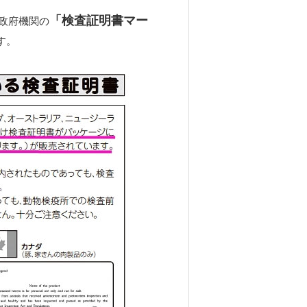
「検査証明
書マー
政府機関の
す。