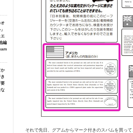
ルオ
ル」
たエ
地編
uam
アか
行き
所要
金な
それで先日、グアムからマーク付きのスパムを買って