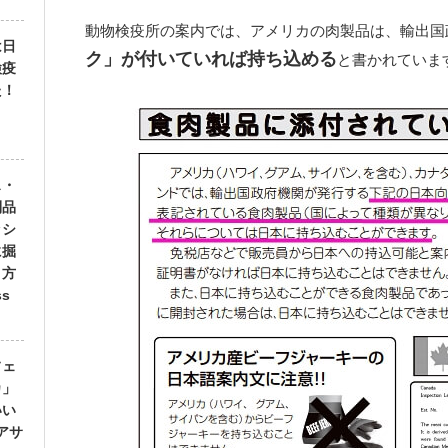
動物検疫所の案内では、アメリカの肉製品は、輸出国
は日
ク」が付いていれば持ち込める
と書かれていま
検疫
た！
ス・
利品
ッシ
に掘
き方
ss
フェ
カ」
いい
アサ