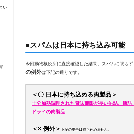
てい
■スパムは日本に持ち込み可能
今回動物検疫所に直接確認した結果、スパムに限らず
ぜ
の例外
は下記の通りです。
＜〇 日本に持ち込める肉製品＞
十分加熱調理された賞味期限が長い缶詰、瓶詰
ドライの肉製品
＜× 例外＞
下記の場合は持ち込めません。