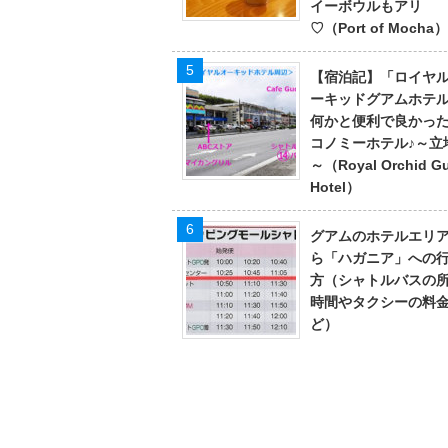
イーボウルもアリ
♡（Port of Mocha）
【宿泊記】「ロイヤ
ーキッドグアムホテ
何かと便利で良かっ
コノミーホテル♪～立
～（Royal Orchid G
Hotel）
グアムのホテルエリ
ら「ハガニア」への
方（シャトルバスの
時間やタクシーの料
ど）