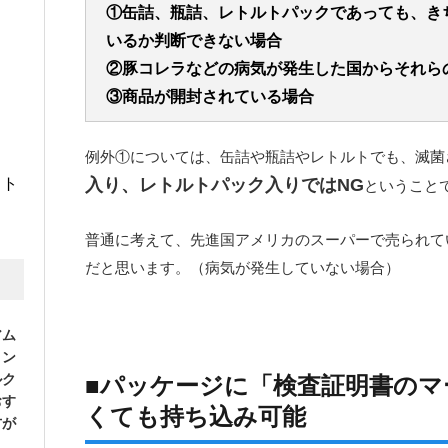
①缶詰、瓶詰、レトルトパックであっても、き
いるか判断できない場合
②豚コレラなどの病気が発生した国からそれら
③商品が開封されている場合
例外①については、缶詰や瓶詰やレトルトでも、滅菌
入り、レトルトパック入りではNG
イト
ということ
普通に考えて、先進国アメリカのスーパーで売られて
だと思います。（病気が発生していない場合）
アム
ミン
ルク
■パッケージに「検査証明書のマ
おす
くても持ち込み可能
方が