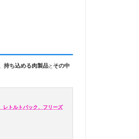
持ち込める肉製品
その中
、
と
、レトルトパック、フリーズ