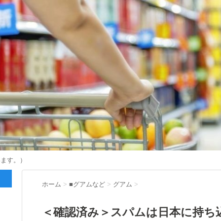
います。）
ホーム
>
■グアムなど
>
グアム
>
＜確認済み＞スパムは日本に持ち