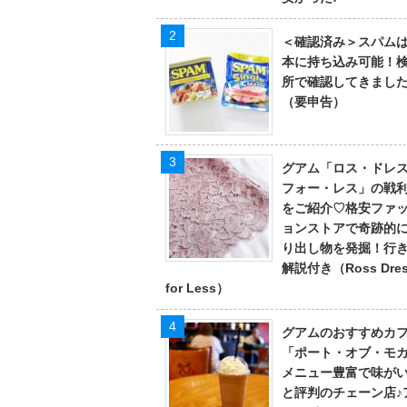
＜確認済み＞スパム
本に持ち込み可能！
所で確認してきまし
（要申告）
グアム「ロス・ドレ
フォー・レス」の戦
をご紹介♡格安ファ
ョンストアで奇跡的
り出し物を発掘！行
解説付き（Ross Dre
for Less）
グアムのおすすめカ
「ポート・オブ・モ
メニュー豊富で味が
と評判のチェーン店♪