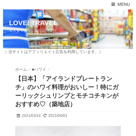
MENU
LOVE! TRAVEL
大人女子向け♡旅行記ブログ
（ 当サイトはアフィリエイト広告を利用しています。）
ホーム
>
■ハワイ
>
【日本】「アイランドプレートラン
チ」のハワイ料理がおいしー！特にガ
ーリックシュリンプとモチコチキンが
おすすめ♡（築地店）
2021/03/14
2021/04/03