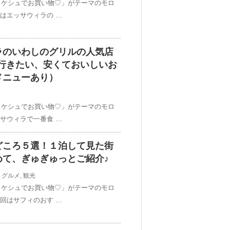
ラケシュでお買い物♡」がテーマのモロ
回はエッサウィラの …
ラのいわしのグリルの人気店
！まず行きたい、安くておいしいお
メニューあり）
ラケシュでお買い物♡」がテーマのモロ
ッサウィラで一番食 …
どころ５選！１泊して見た街
めて、ぎゅぎゅっとご紹介♪
,
グルメ
,
観光
ラケシュでお買い物♡」がテーマのモロ
々回はサフィのおす …