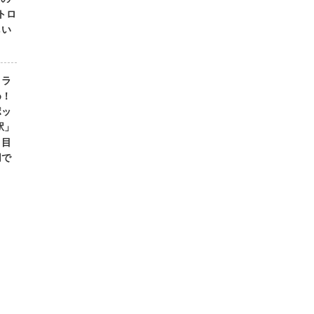
トロ
しい
トラ
め！
ポッ
駅」
）目
用で