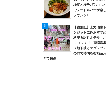
場所と様子♪広くてレ
でヌードルバーが楽
ラウンジ♪
【宿泊記】上海浦東
ンジットに超おすす
格安＆駅近ホテル「
ド イン」！「龍陽路
（地下鉄とマグレブ
の前で時間を有効活
きて最高！