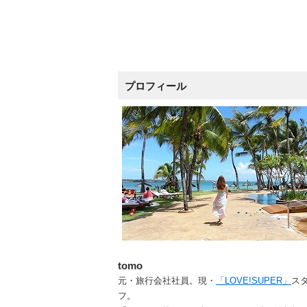
プロフィール
tomo
元・旅行会社社員。現・
「LOVE!SUPER」
ス
フ。