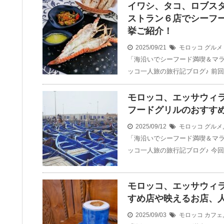
イワシ、タコ、ロブス
ストラン６店でシーフ
挙ご紹介！
2025/09/21
モロッコ
グルメ
「海沿いでシーフード満喫＆マ
ッコ一人旅の旅行記ブログ♪ 前
モロッコ、エッサウィ
フードグリルのおすす
2025/09/12
モロッコ
グルメ
「海沿いでシーフード満喫＆マ
ッコ一人旅の旅行記ブログ♪ 今
モロッコ、エッサウィ
すめ店や映えるお店、
2025/09/03
モロッコ
カフェ