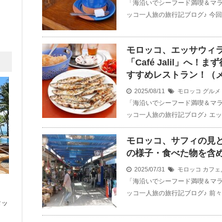
「海沿いでシーフード満喫＆マ
ッコ一人旅の旅行記ブログ♪ 今
モロッコ、エッサウィ
「Café Jalil」へ
すすめレストラン！（
2025/08/11
モロッコ
グルメ
「海沿いでシーフード満喫＆マ
ッコ一人旅の旅行記ブログ♪ エ
モロッコ、サフィの見
の様子・食べた物を含
2025/07/31
モロッコ
カフェ
「海沿いでシーフード満喫＆マ
ッコ一人旅の旅行記ブログ♪ 前
タッ