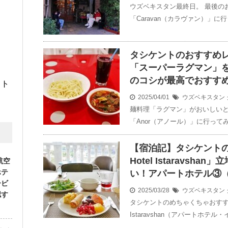
ウズベキスタン最終日。 最後の
「Caravan（カラヴァン）」に
タシケントのおすすめレ
「スーパーラグマン」
のコシが最高でおすす
イト
2025/04/01
ウズベキスタン
麺料理「ラグマン」がおいしい
「Anor（アノール）」に行ってみ
【宿泊記】タシケントの
Hotel Istaravs
航空
ホテ
い！アパートホテル③
ービ
2025/03/28
ウズベキスタン
認す
タシケントのめちゃくちゃおすすめのホ
Istaravshan（アパートホテル・