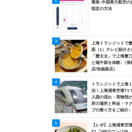
簡単♪中国東方航空の
指定の方法
上海トランジットで
面（1）テレビ紹介さ
「蟹太太」で上海蟹
と端午節を体験♪（張
店/张杨路店）
トランジットで上海
泊！上海浦東空港T1
入国の流れ・荷物預
所の場所と料金・マ
ブの乗り方をご紹介♪
【レポ】上海浦東空
T1「VIPラウンジ36