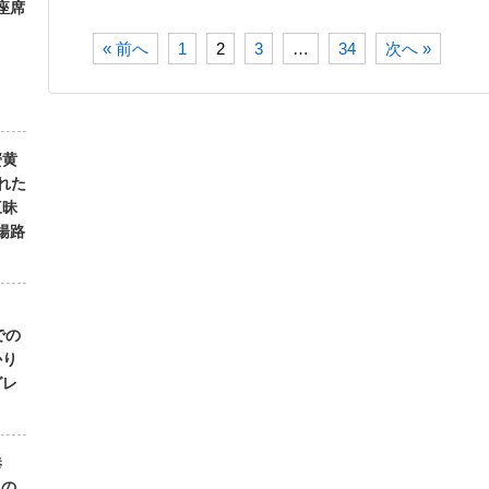
座席
« 前へ
1
2
3
…
34
次へ »
蟹黄
れた
三昧
楊路
１
での
かり
グレ
港
」の