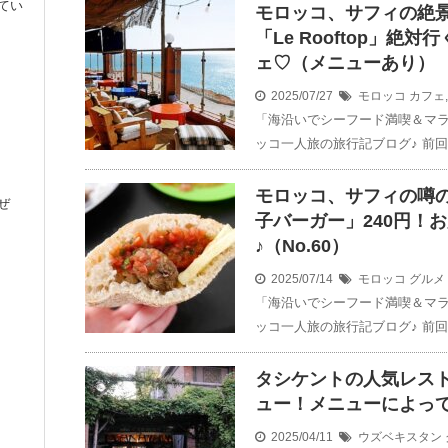
てい
モロッコ、サフィの絶
「Le Rooftop」
ェ♡（メニューあり）
2025/07/27
モロッコ
カフェ
「海沿いでシーフード満喫＆マ
ッコ一人旅の旅行記ブログ♪ 前
モロッコ、サフィの噂
ぜ
子バーガー」240円！
♪（No.60）
2025/07/14
モロッコ
グルメ
「海沿いでシーフード満喫＆マ
ッコ一人旅の旅行記ブログ♪ 前
タシケントの人気レストラ
ュー！メニューによっ
2025/04/11
ウズベキスタン