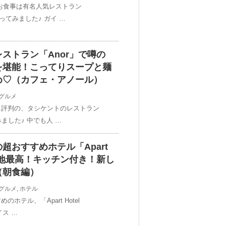
お食事は有名人気レストラン
行ってみました♪ ガイ …
ストラン「Anor」で噂の
を堪能！こってりスープと麺
め♡（カフェ・アノール）
グルメ
と評判の、タシケントのレストラン
ました♪ 中でも人 …
超おすすめホテル「Apart
han」立地最高！キッチン付き！新し
（朝食編）
グルメ
,
ホテル
テル、「Apart Hotel
イス …