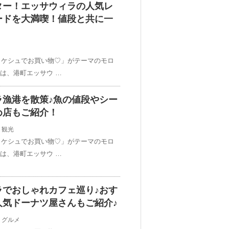
ター！エッサウィラの人気レ
ードを大満喫！値段と共に一
ラケシュでお買い物♡」がテーマのモロ
回は、港町エッサウ …
ラ漁港を散策♪魚の値段やシー
め店もご紹介！
,
観光
ラケシュでお買い物♡」がテーマのモロ
回は、港町エッサウ …
ラでおしゃれカフェ巡り♪おす
人気ドーナツ屋さんもご紹介♪
,
グルメ