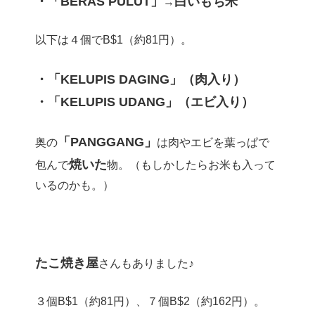
・「BERAS PULUT」
白いもち米
→
以下は４個でB$1（約81円）。
・「KELUPIS DAGING」（肉入り）
・「KELUPIS UDANG」（エビ入り）
「PANGGANG」
奥の
は肉やエビを葉っぱで
焼いた
包んで
物。（もしかしたらお米も入って
いるのかも。）
たこ焼き屋
さんもありました♪
３個B$1（約81円）、７個B$2（約162円）。