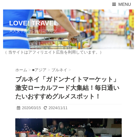
MENU
LOVE! TRAVEL
大人女子向け♡旅行記ブログ
（ 当サイトはアフィリエイト広告を利用しています。）
ホーム
>
■アジア
>
ブルネイ
>
ブルネイ「ガドンナイトマーケット」
激安ローカルフード大集結！毎日通い
たいおすすめグルメスポット！
2020/03/15
2024/11/11