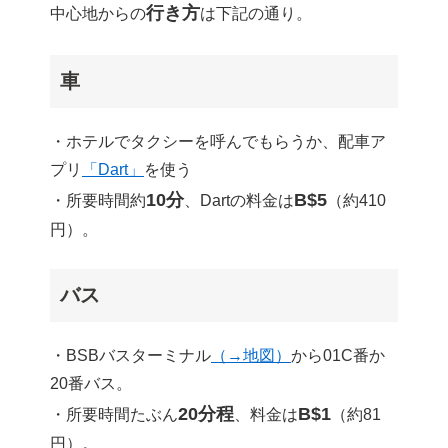
行き方
中心地からの
は下記の通り。
車
・ホテルでタクシーを呼んでもらうか、配車ア
プリ
「Dart」
を使う
10分
B$5
・所要時間約
、Dartの料金は
（約410
円）。
バス
・BSBバスターミナル
（→地図）
から01C番か
20番バス。
20分程
B$1
・所要時間たぶん
、料金は
（約81
円）。