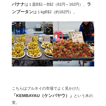
バナナ
ラ
は１皿B$1～B$2（81円～162円）、
ンブータン
は１kgB$2（約162円）。
こちらはブルネイの市場でよく見かけた
「KEMBAYAU（ケンバヤウ）」
という木の
実。