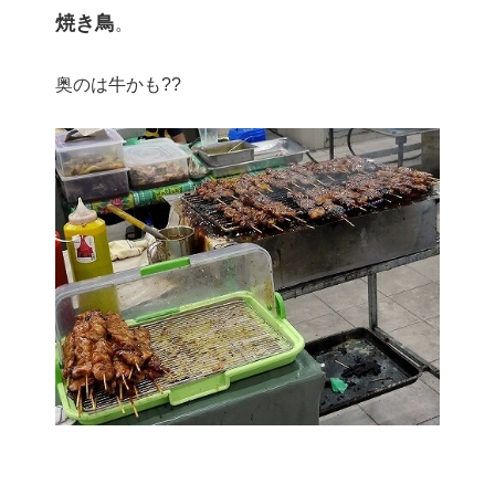
焼き鳥
。
奥のは牛かも??