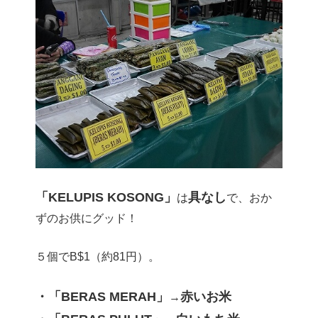
「KELUPIS KOSONG」
具なし
は
で、おか
ずのお供にグッド！
５個でB$1（約81円）。
・「BERAS MERAH」
赤いお米
→