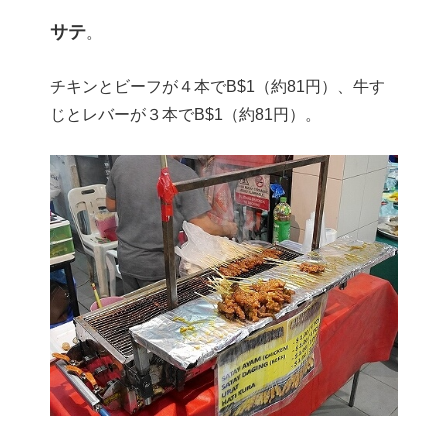
サテ
。
チキンとビーフが４本でB$1（約81円）、牛す
じとレバーが３本でB$1（約81円）。