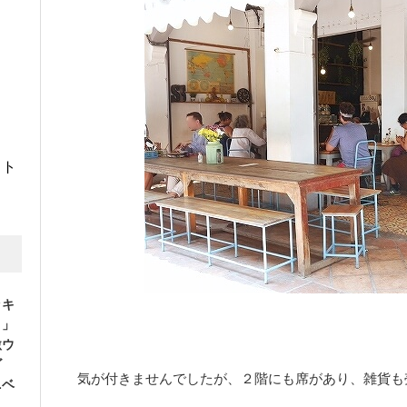
イト
ッキ
ト」
激ウ
ゴ
気が付きませんでしたが、２階にも席があり、雑貨も
ニベ