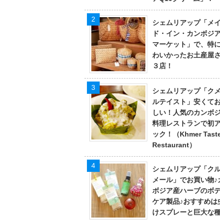
シェムリアップ「メ
ド・イン・カンボジ
マーケット」で、特
わいかったお土産屋
３店！
シェムリアップ「ク
ルテイスト」安くて
しい！人気のカンボ
料理レストランで初
ック！（Khmer Tast
Restaurant）
シェムリアップ「ク
メール」でお買い物♪
ボジア産ハーブのボ
ケア製品♪おすすめは
けスプレーと巨大な種