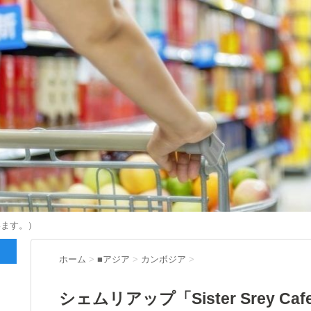
います。）
ホーム
>
■アジア
>
カンボジア
>
シェムリアップ「Sister Srey 