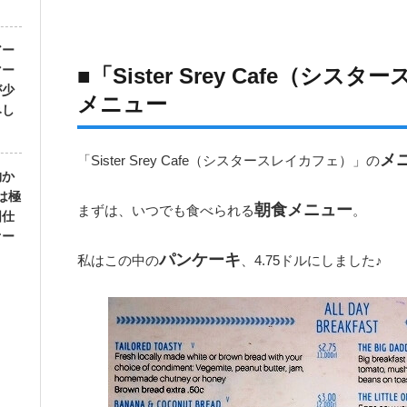
アー
マー
■「Sister Srey Cafe（シ
が少
メニュー
みし
メ
「Sister Srey Cafe（シスタースレイカフェ）」の
物か
は極
朝食メニュー
まずは、いつでも食べられる
。
国仕
オー
パンケーキ
私はこの中の
、4.75ドルにしました♪