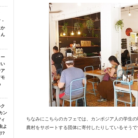
イ
ア・
にか
さん
メー
おい
ジア
アモ
e
ルク
カン
ちなみにこちらのカフェでは、カンボジア人の学生の
ディ
虫よ
農村をサポートする団体に寄付したりしているそうで
!?