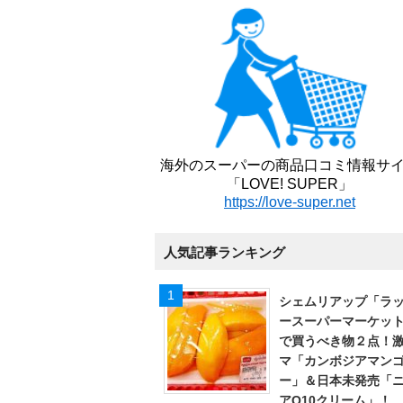
海外のスーパーの商品口コミ情報サ
「LOVE! SUPER」
https://love-super.net
人気記事ランキング
シェムリアップ「ラ
ースーパーマーケッ
で買うべき物２点！
マ「カンボジアマン
ー」＆日本未発売「
アQ10クリーム」！