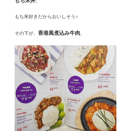
もち米丼
。
もち米好きだからおいしそう♪
香港風煮込み牛肉
その下が、
。