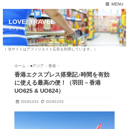
MENU
LOVE! TRAVEL
大人女子向け♡旅行記ブログ
（ 当サイトはアフィリエイト広告を利用しています。）
ホーム
>
■アジア
>
香港
>
香港エクスプレス搭乗記♪時間を有効
に使える最高の便！（羽田－香港
UO625 & UO624）
2019/12/14
2019/12/15