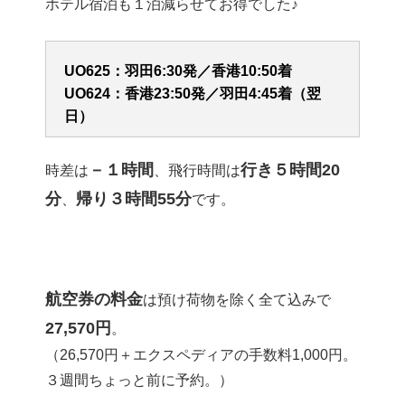
ホテル宿泊も１泊減らせてお得でした♪
UO625：羽田6:30発／香港10:50着
UO624：香港23:50発／羽田4:45着（翌
日）
－１時間
行き５時間20
時差は
、飛行時間は
分
帰り３時間55分
、
です。
航空券の料金
は預け荷物を除く全て込みで
27,570円
。
（26,570円＋エクスペディアの手数料1,000円。
３週間ちょっと前に予約。）