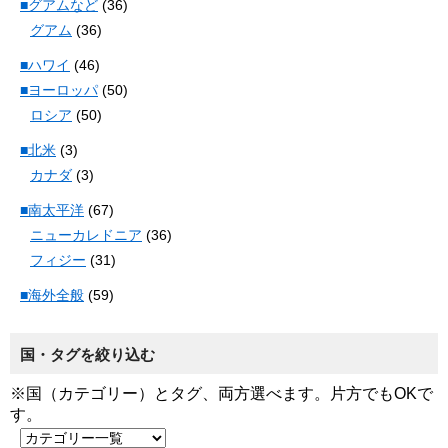
■グアムなど
(36)
グアム
(36)
■ハワイ
(46)
■ヨーロッパ
(50)
ロシア
(50)
■北米
(3)
カナダ
(3)
■南太平洋
(67)
ニューカレドニア
(36)
フィジー
(31)
■海外全般
(59)
国・タグを絞り込む
※国（カテゴリー）とタグ、両方選べます。片方でもOKで
す。