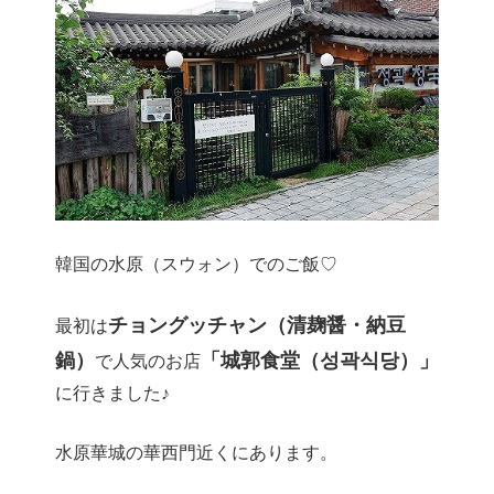
韓国の水原（スウォン）でのご飯♡
チョングッチャン（清麹醤・納豆
最初は
鍋）
「城郭食堂（성곽식당）」
で人気のお店
に行きました♪
水原華城の華西門近くにあります。