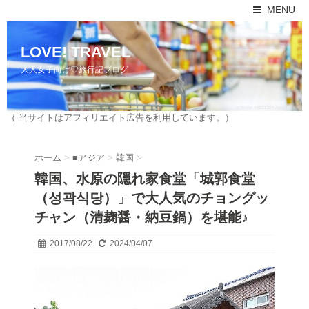
MENU
LOVE! TRAVEL
大人女子向け♡旅行記ブログ
（ 当サイトはアフィリエイト広告を利用しています。）
ホーム
>
■アジア
>
韓国
>
韓国、水原の隠れ家食堂「城郭食堂
（성곽식당）」で大人気のチョングッ
チャン（清麹醤・納豆鍋）を堪能♪
2017/08/22
2024/04/07