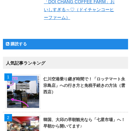
「DOI CHANG COFFEE FARM」お
いしすぎる～♡（ドイチャンコーヒ
ーファーム）
購読する
人気記事ランキング
仁川空港乗り継ぎ時間で！「ロッテマート永
宗島店」への行き方と免税手続きの方法（雲
西店）
韓国、大邱の早朝観光なら「七星市場」へ！
早朝から開いてます♪