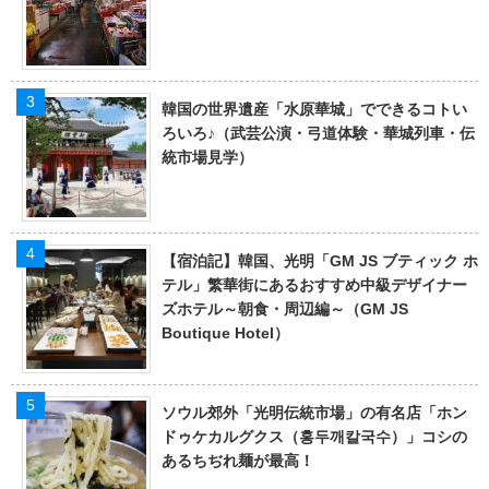
韓国の世界遺産「水原華城」でできるコトい
ろいろ♪（武芸公演・弓道体験・華城列車・伝
統市場見学）
【宿泊記】韓国、光明「GM JS ブティック ホ
テル」繁華街にあるおすすめ中級デザイナー
ズホテル～朝食・周辺編～（GM JS
Boutique Hotel）
ソウル郊外「光明伝統市場」の有名店「ホン
ドゥケカルグクス（홍두깨칼국수）」コシの
あるちぢれ麺が最高！