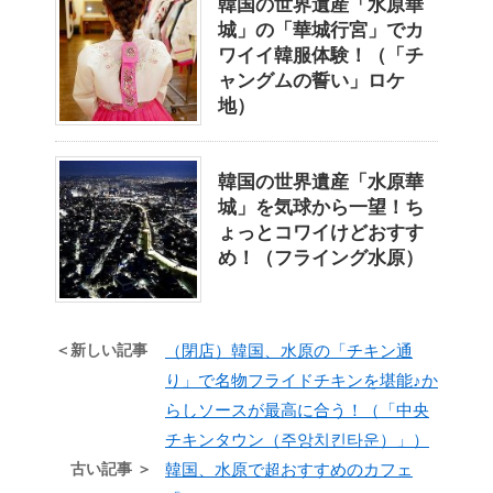
韓国の世界遺産「水原華
城」の「華城行宮」でカ
ワイイ韓服体験！（「チ
ャングムの誓い」ロケ
地）
韓国の世界遺産「水原華
城」を気球から一望！ち
ょっとコワイけどおすす
め！（フライング水原）
＜新しい記事
（閉店）韓国、水原の「チキン通
り」で名物フライドチキンを堪能♪か
らしソースが最高に合う！（「中央
チキンタウン（주앙치킨타운）」）
古い記事 ＞
韓国、水原で超おすすめのカフェ