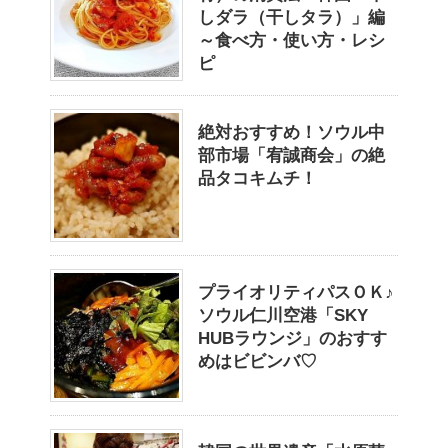
しダラ（干しタラ）」編
～食べ方・使い方・レシ
ピ
絶対おすすめ！ソウル中
部市場「宥誠商会」の絶
品タコキムチ！
プライオリティパスＯＫ♪
ソウル仁川空港「SKY
HUBラウンジ」のおすす
めはビビンバ♡