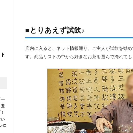
■とりあえず試飲♪
店内に入ると、ネット情報通り、ご主人が試飲を勧めて
イト
す。商品リストの中から好きなお茶を選んで淹れても
「一
角煮
面！
おい
ンロ