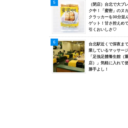
（閉店）台北で大ブ
ク中！「蜜密」のヌ
クラッカーを30分並
ゲット！甘さ控えめ
引くおいしさ♡
台北駅近くで深夜ま
業しているマッサー
「足強足體養生館（
店）」気軽に入れて
勝手よし！