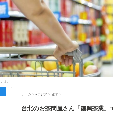
います。）
ホーム
>
■アジア
>
台湾
>
台北のお茶問屋さん「徳興茶業」