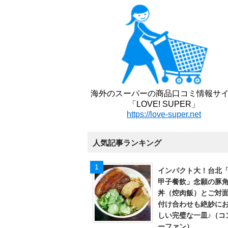
海外のスーパーの商品口コミ情報サ
「LOVE! SUPER」
https://love-super.net
人気記事ランキング
インパクト大！台北
甲子餐飲」念願の豚
丼（焢肉飯）とご対
付け合わせも絶妙に
しい完璧な一皿♪（コ
ーファン）