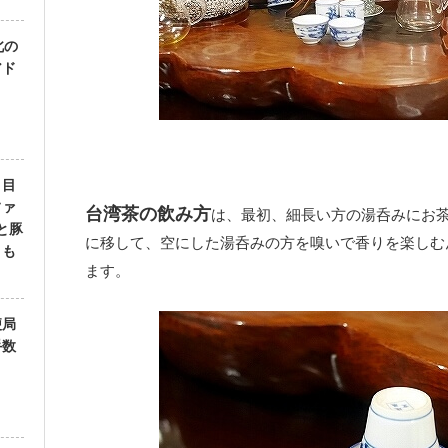
北の
アド
」目
ファ
台湾茶の飲み方
は、最初、細長い方の湯呑みにお
と豚
に移して、空にした湯呑みの方を嗅いで香りを楽しむ
）も
ます。
便局
手数