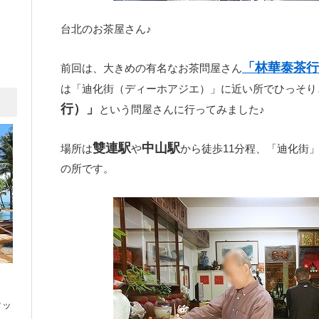
台北のお茶屋さん♪
「林華泰茶行
前回は、大きめの有名なお茶問屋さん
は「迪化街（ディーホアジエ）」に近い所でひっそり
行）」
という問屋さんに行ってみました♪
雙連駅
中山駅
場所は
や
から徒歩11分程、「迪化街
の所です。
タッ