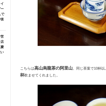
レイ
ガー
んで
で後
で営
ジ店
重慶
使い
高山烏龍茶の阿里山
こちらは
。同じ茶葉で10杯
杯
飲ませてくれました。