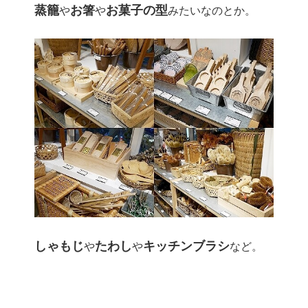
蒸籠
お箸
お菓子の型
や
や
みたいなのとか。
しゃもじ
たわし
キッチンブラシ
や
や
など。