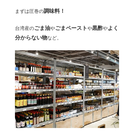
調味料！
まずは圧巻の
ごま油
ごまペースト
黒酢
よく
台湾産の
や
や
や
分からない物
など。