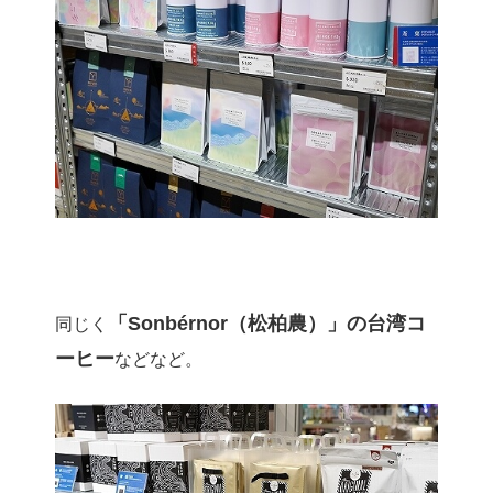
「Sonbérnor（松柏農）」の台湾コ
同じく
ーヒー
などなど。