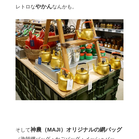
やかん
レトロな
なんかも。
神農（MAJI）オリジナルの網バッグ
そして
（漁師網バッグ・かごバッグ・メッシュバッ