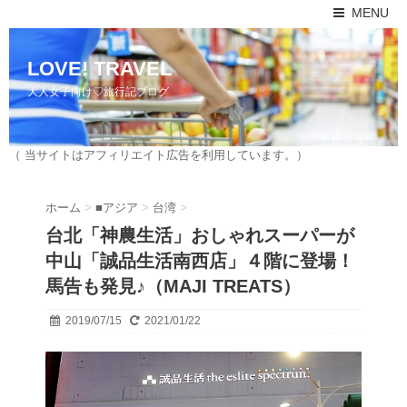
MENU
LOVE! TRAVEL
大人女子向け♡旅行記ブログ
（ 当サイトはアフィリエイト広告を利用しています。）
ホーム
>
■アジア
>
台湾
>
台北「神農生活」おしゃれスーパーが
中山「誠品生活南西店」４階に登場！
馬告も発見♪（MAJI TREATS）
2019/07/15
2021/01/22