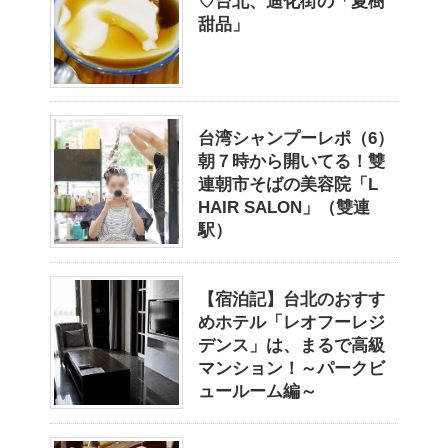
♡台北、迪化街の「夏樹
甜品」
台湾シャンプーレポ（6）
朝７時から開いてる！雙
連朝市そばの美容院「L
HAIR SALON」（雙連
駅）
【宿泊記】台北のおすす
めホテル「レオフーレジ
デンス」は、まるで高級
マンション！～パークビ
ュールーム編～