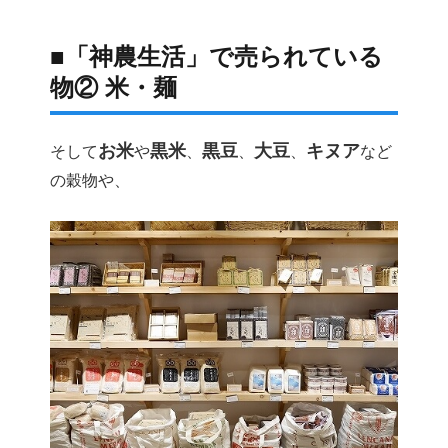
■「神農生活」で売られている
物② 米・麺
お米
黒米
黒豆
大豆
キヌア
そして
や
、
、
、
など
の穀物や、