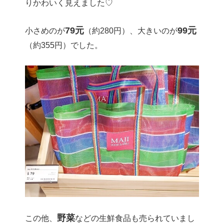
りかわいく見えました♡
79元
99元
小さめのが
（約280円）、大きいのが
（約355円）でした。
野菜
この他、
などの生鮮食品も売られていまし