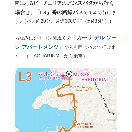
アンスバタから行く
南にあるビーチエリアの
場合
「L3」番の路線バス
は、
で１本で行けま
す♪（バス約20分、片道300CFP（約435円））
「カーサ デル ソー
ちなみにシトロン湾近くの
レ アパートメンツ」
からも同じバスで行けま
す。（「AQUARIUM」から乗車）