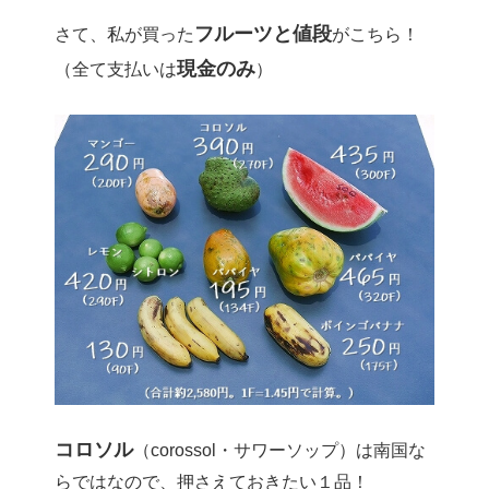
フルーツと値段
さて、私が買った
がこちら！
現金のみ
（全て支払いは
）
コロソル
（corossol・サワーソップ）は南国な
らではなので、押さえておきたい１品！