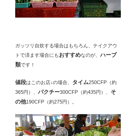
ガッツリ自炊する場合はもちろん、テイクアウ
おすすめ
ハーブ
トで済ます場合にも
なのが、
類
です！
値段
タイム
はこのお店↓の場合、
250CFP（約
パクチー
そ
365円）、
300CFP（約435円）、
の他
190CFP（約275円）。