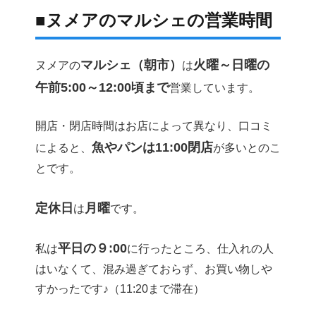
■ヌメアのマルシェの営業時間
マルシェ（朝市）
火曜～日曜の
ヌメアの
は
午前5:00～12:00頃まで
営業しています。
開店・閉店時間はお店によって異なり、口コミ
魚やパンは11:00閉店
によると、
が多いとのこ
とです。
定休日
月曜
は
です。
平日の９:00
私は
に行ったところ、仕入れの人
はいなくて、混み過ぎておらず、お買い物しや
すかったです♪（11:20まで滞在）