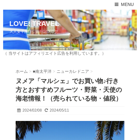
MENU
LOVE! TRAVEL
大人女子向け♡旅行記ブログ
（ 当サイトはアフィリエイト広告を利用しています。）
ホーム
>
■南太平洋
>
ニューカレドニア
>
ヌメア「マルシェ」でお買い物♪行き
方とおすすめフルーツ・野菜・天使の
海老情報！（売られている物・値段）
2024/02/08
2024/05/11