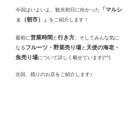
「マルシ
今回はいよいよ、観光初日に向かった
ェ（朝市）」
をご紹介します！
営業時間
行き方
最初に
と
、そしてみんな気に
フルーツ・野菜売り場
天使の海老・
なる
と
魚売り場
について詳しく載せています(^^)
次回、残りのお店をご紹介します♪