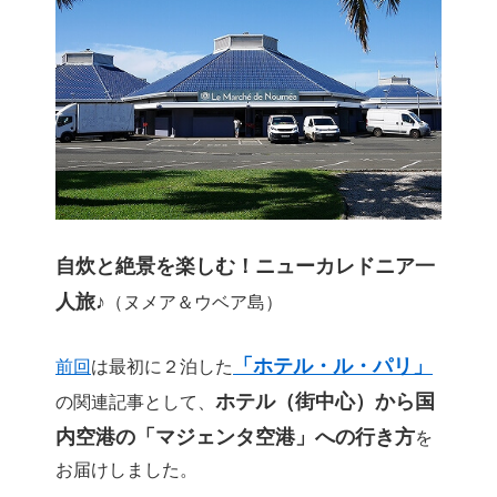
自炊と絶景を楽しむ！ニューカレドニア一
人旅♪
（ヌメア＆ウベア島）
「ホテル・ル・パリ」
前回
は最初に２泊した
ホテル（街中心）から国
の関連記事として、
内空港の「マジェンタ空港」への行き方
を
お届けしました。