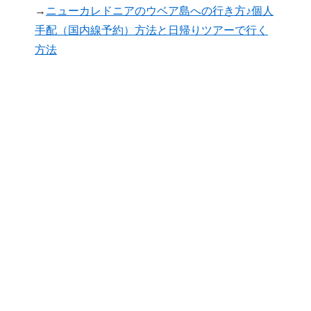
→
ニューカレドニアのウベア島への行き方♪個人
手配（国内線予約）方法と日帰りツアーで行く
方法