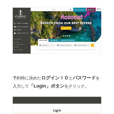
ログインＩＤ
パスワード
予約時に決めた
と
を
「Login」ボタン
入力して
をクリック。