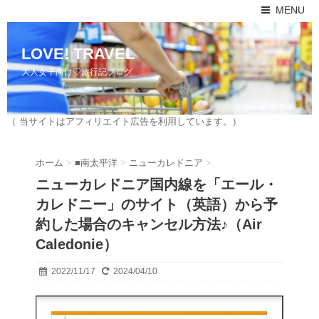
MENU
LOVE! TRAVEL
大人女子向け♡旅行記ブログ
（ 当サイトはアフィリエイト広告を利用しています。）
ホーム
>
■南太平洋
>
ニューカレドニア
>
ニューカレドニア国内線を「エール・
カレドニー」のサイト（英語）から予
約した場合のキャンセル方法♪（Air
Caledonie）
2022/11/17
2024/04/10