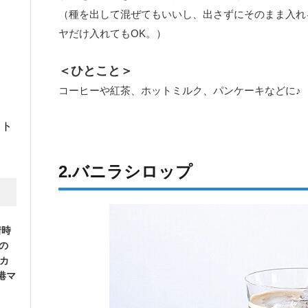
（種を出して混ぜてもいいし、出さずにそのまま入れ
ヤだけ入れてもOK。）
＜ひとこと＞
コーヒーや紅茶、ホットミルク、パンケーキなどに♪
イト
2.バニラシロップ
着時
への
Mカ
港マ