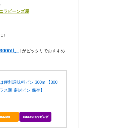
。
バニラビーンズ屋
に♪
00ml」
↑
がピッタリでおすすめ
便利調味料ビン 300ml【300
ラス瓶 密封ビン 保存】
mazon
Yahooショッピング