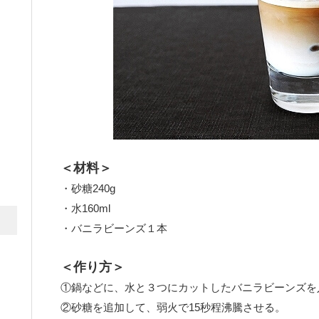
＜材料＞
・砂糖240g
・水160ml
・バニラビーンズ１本
＜作り方＞
①鍋などに、水と３つにカットしたバニラビーンズを
②砂糖を追加して、弱火で15秒程沸騰させる。