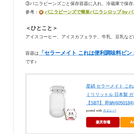
③バニラビーンズごと保存容器に入れ、冷蔵庫で保存
参考：
バニラビーンズで簡単バニラシロップ by 
＜ひとこと＞
アイスコーヒー、アイスカフェラテ、牛乳、豆乳など
「セラーメイト これは便利調味料ビン 3
容器は
です♪
星硝 セラーメイト これは
ミリリットル 日本製 ガ
【SBT】 即納(6050184)
カエレバ
posted with
楽天市場
A