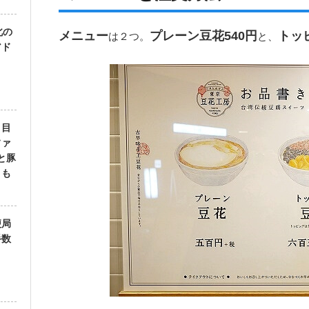
北の
メニュー
プレーン豆花540円
トッ
は２つ。
と、
アド
」目
ファ
と豚
）も
便局
手数