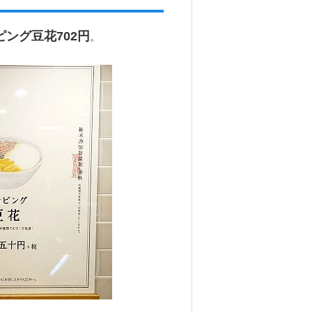
ピング豆花702円
。