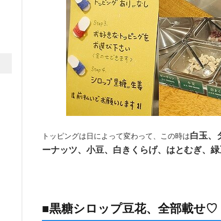
白玉、
トッピングは日によって変わって、この時は
ーナッツ、小豆、白きくらげ、はとむぎ、緑
■黒糖シロップ豆花、全部載せ♡