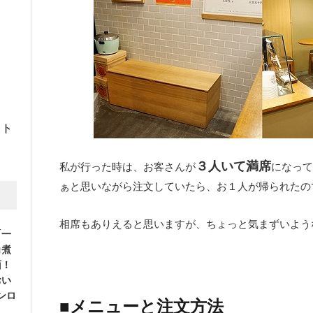
イト
３人いて満席
私が行った時は、お客さんが
になって
ぁと思いながら注文していたら、お１人が帰られたの
相席もありえると思いますが、ちょっと気まずいよう
「一
角煮
面！
おい
ンロ
■メニューと注文方法