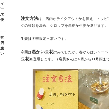
レイ
ガー
んで
注文方法
は、店内かテイクアウトかを伝え、トッピ
で後
グの種類を決め、シロップを黒糖か生姜か選びます。
で営
生姜は冬季限定っぽいです。
ジ店
重慶
温かい豆花
今回は
のみでしたが、春からはシャーベ
使い
豆花
も登場します。（店員さんは４月から11月頭ま