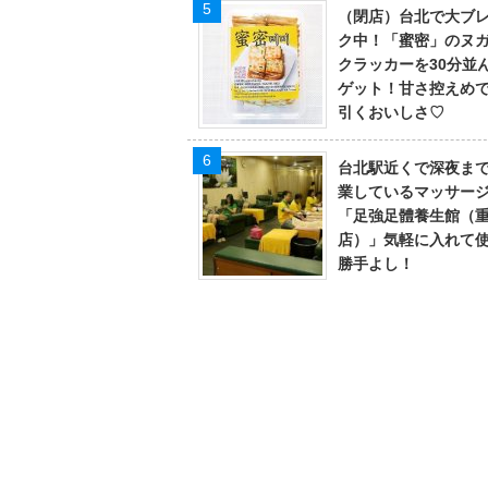
（閉店）台北で大ブ
ク中！「蜜密」のヌ
クラッカーを30分並
ゲット！甘さ控えめ
引くおいしさ♡
台北駅近くで深夜ま
業しているマッサー
「足強足體養生館（
店）」気軽に入れて
勝手よし！