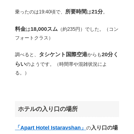
所要時間
21分
乗ったのは19:40頃で、
は
。
料金
18,000スム
は
（約235円）でした。（コン
フォートクラス）
タシケント国際空港
20分く
調べると、
からも
らい
のようです。（時間帯や混雑状況によ
る。）
ホテルの入り口の場所
「Apart Hotel Istaravshan」
入り口の場
の