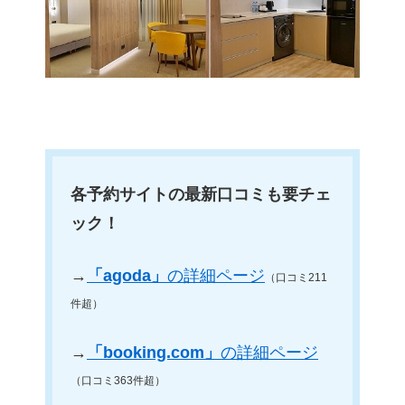
各予約サイトの最新口コミも要チェ
ック！
→
「agoda」
の詳細ページ
（口コミ211
件超）
→
「booking.com」
の詳細ページ
（口コミ363件超）