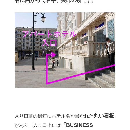
右に曲がって右手
矢印の所
、
です。
丸い看板
入り口前の街灯にホテル名が書かれた
「BUSINESS
があり、入り口上には