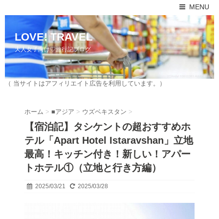
MENU
LOVE! TRAVEL
大人女子向け♡旅行記ブログ
（ 当サイトはアフィリエイト広告を利用しています。）
ホーム
>
■アジア
>
ウズベキスタン
>
【宿泊記】タシケントの超おすすめホ
テル「Apart Hotel Istaravshan」立地
最高！キッチン付き！新しい！アパー
トホテル①（立地と行き方編）
2025/03/21
2025/03/28