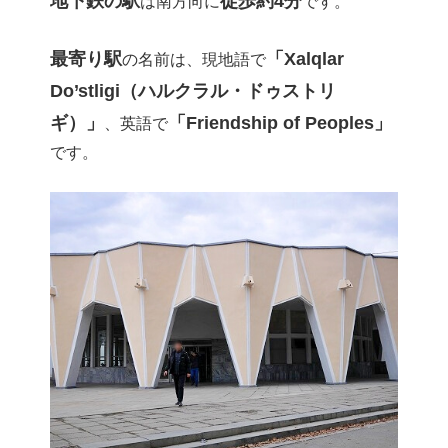
地下鉄の駅
徒歩約4分
は南方向に
です。
最寄り駅
「Xalqlar
の名前は、現地語で
Do’stligi（ハルクラル・ドゥストリ
ギ）」
「Friendship of Peoples」
、英語で
です。