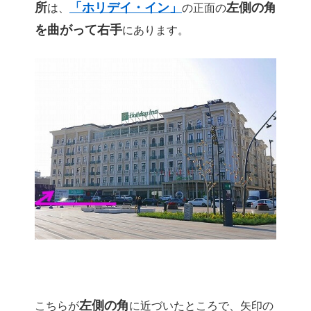
所
「ホリデイ・イン」
左側の角
は、
の正面の
を曲がって右手
にあります。
左側の角
こちらが
に近づいたところで、矢印の