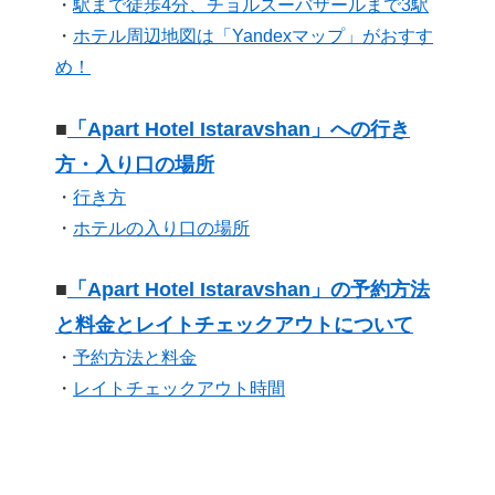
・
駅まで徒歩4分、チョルスーバザールまで3駅
・
ホテル周辺地図は「Yandexマップ」がおすす
め！
■
「Apart Hotel Istaravshan」への行き
方・入り口の場所
・
行き方
・
ホテルの入り口の場所
■
「Apart Hotel Istaravshan」の予約方法
と料金とレイトチェックアウトについて
・
予約方法と料金
・
レイトチェックアウト時間