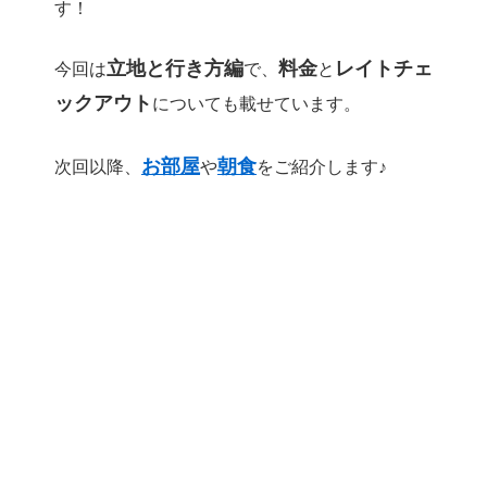
す！
立地と行き方編
料金
レイトチェ
今回は
で、
と
ックアウト
についても載せています。
お部屋
朝食
次回以降、
や
をご紹介します♪