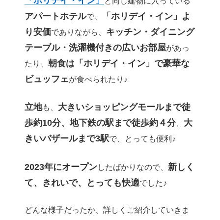
「ホリデイ・イン」
と同じ建物に入っている
アパートホテル
「ホリデイ・イン」よ
で、
り安価
キッチン・ダイニング
でありながら、
テーブル・
洗濯機付きの広いお部屋
があっ
朝食は「ホリデイ・イン」で
豪華な
たり、
ビュッフェ
が食べられたり♪
立地
大きいショッピングモールまで徒
も、
歩約10分、地下鉄の駅まで徒歩約４分
大
、
きいバザールまで3駅
で、とっても便利♪
2023年にオープン
新しく
したばかりなので、
て、きれいで、とっても快適
でした♪
どんな様子だったか、詳しくご紹介していきま