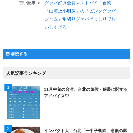
古い記事 ＞
グァバ好き全員マストバイ！台湾
「山坡上小廚房」の「ピンクグァバ
ジャム」角切りグァバぎっしりでお
いしすぎる！
購読する
人気記事ランキング
11月中旬の台湾、台北の気候・服装に関する
アドバイス♡
インパクト大！台北「一甲子餐飲」念願の豚