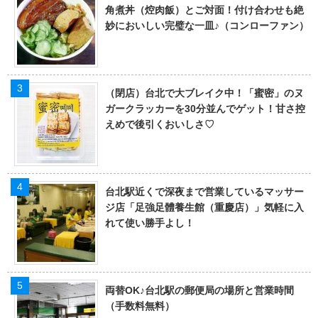
角煮丼（焢肉飯）とご対面！付け合わせも絶
妙においしい完璧な一皿♪（コンローファン）
（閉店）台北で大ブレイク中！「蜜密」のヌ
ガークラッカーを30分並んでゲット！甘さ控
えめで後引くおいしさ♡
台北駅近くで深夜まで営業しているマッサー
ジ店「足強足體養生館（重慶店）」気軽に入
れて使い勝手よし！
両替OK♪台北駅の郵便局の場所と営業時間
（手数料無料）