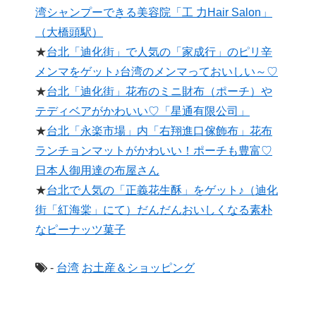
湾シャンプーできる美容院「工 力Hair Salon」
（大橋頭駅）
★
台北「迪化街」で人気の「家成行」のピリ辛
メンマをゲット♪台湾のメンマっておいしい～♡
★
台北「迪化街」花布のミニ財布（ポーチ）や
テディベアがかわいい♡「星通有限公司」
★
台北「永楽市場」内「右翔進口傢飾布」花布
ランチョンマットがかわいい！ポーチも豊富♡
日本人御用達の布屋さん
★
台北で人気の「正義花生酥」をゲット♪（迪化
街「紅海棠」にて）だんだんおいしくなる素朴
なピーナッツ菓子
-
台湾
お土産＆ショッピング