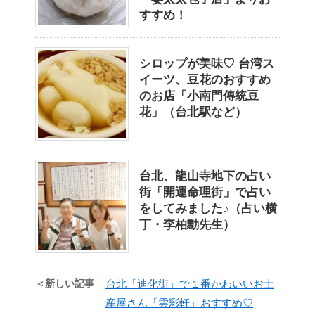
すすめ！
シロップが美味♡ 台湾ス
イーツ、豆花のおすすめ
のお店「小南門傳統豆
花」（台北駅など）
台北、龍山寺地下の占い
街「開運命理街」で占い
をしてみました♪（占い横
丁・李柏勳先生）
＜新しい記事
台北「迪化街」で１番かわいいお土
産屋さん「雲彩軒」おすすめ♡