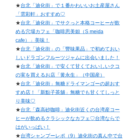
★
台北「迪化街」で１番かわいいお土産屋さん
「雲彩軒」おすすめ♡
★
台北「迪化街」でサクっと本格コーヒーが飲
める穴場カフェ「咖啡思美妲（S meida
cafe）」美味！
★
台北「迪化街」の「豐味果品」で初めておい
しいドラゴンフルーツジャムに出会いました！
★
台北「迪化街」で安くて甘くておいしいクコ
の実を買えるお店「黄永生」（中国産）
★
台北「迪化街」無糖ドライマンゴーの超おす
すめ店！「新點子茶舖」無糖でも甘くてしっと
り美味♡
★
台北「森高砂咖啡」迪化街近くの台湾産コー
ヒーが飲めるクラシックなカフェ♡台湾ならで
はがいっぱい！
★
台湾シャンプーレポ（9）迪化街の真ん中で台