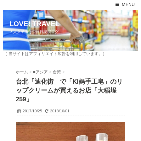
MENU
LOVE! TRAVEL
大人女子向け♡旅行記ブログ
（ 当サイトはアフィリエイト広告を利用しています。）
ホーム
>
■アジア
>
台湾
>
台北「迪化街」で「Ki媽手工皂」のリ
ップクリームが買えるお店「大稲埕
259」
2017/10/25
2018/10/01