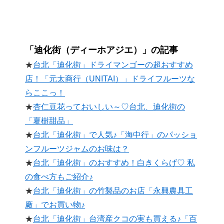
「迪化街（ディーホアジエ）」の記事
★
台北「迪化街」ドライマンゴーの超おすすめ
店！「元太商行（UNITAI）」ドライフルーツな
らここっ！
★
杏仁豆花っておいしい～♡台北、迪化街の
「夏樹甜品」
★
台北「迪化街」で人気♪「海中行」のパッショ
ンフルーツジャムのお味は？
★
台北「迪化街」のおすすめ！白きくらげ♡ 私
の食べ方もご紹介♪
★
台北「迪化街」の竹製品のお店「永興農具工
廠」でお買い物♪
★
台北「迪化街」台湾産クコの実も買える♪「百