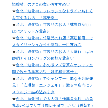
恒薬材」のクコの実がおすすめ♡
★
台北「迪化街」フレッシュなドライいちじく
を買えるお店！「萬安堂」
★
台北「迪化街」竹製品のお店「林豊益商行」
はバスケットが豊富♪
★
台北「迪化街」竹製品のお店「高建桶店」で
スタイリッシュな竹の茶筒に一目ぼれ♡
★
台北「迪化街」竹製品のお店「大華行」は漁
師網ナイロンバッグの種類が豊富♡
★
台北「迪化街」あの激マズ苦茶をオシャレ空
間で飲める薬草店♡「姚徳和青草号」
★
台北「迪化街」でシャンプー可能な美容院発
見！「安琪兒（エンジェル）」激セマ店内にノ
スタルジー詰め込みすぎ
★
台北「迪化街」で大人気「佳興魚丸店」の魚
丸湯♪私はブリブリ肉団子派でした♡（香菇丸）