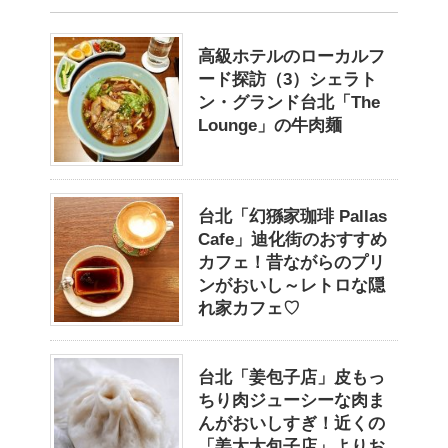
高級ホテルのローカルフ
ード探訪（3）シェラト
ン・グランド台北「The
Lounge」の牛肉麺
台北「幻猻家珈琲 Pallas
Cafe」迪化街のおすすめ
カフェ！昔ながらのプリ
ンがおいし～レトロな隠
れ家カフェ♡
台北「姜包子店」皮もっ
ちり肉ジューシーな肉ま
んがおいしすぎ！近くの
「姜太太包子店」よりお