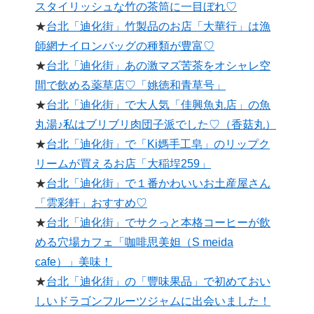
スタイリッシュな竹の茶筒に一目ぼれ♡
★
台北「迪化街」竹製品のお店「大華行」は漁
師網ナイロンバッグの種類が豊富♡
★
台北「迪化街」あの激マズ苦茶をオシャレ空
間で飲める薬草店♡「姚徳和青草号」
★
台北「迪化街」で大人気「佳興魚丸店」の魚
丸湯♪私はブリブリ肉団子派でした♡（香菇丸）
★
台北「迪化街」で「Ki媽手工皂」のリップク
リームが買えるお店「大稲埕259」
★
台北「迪化街」で１番かわいいお土産屋さん
「雲彩軒」おすすめ♡
★
台北「迪化街」でサクっと本格コーヒーが飲
める穴場カフェ「咖啡思美妲（S meida
cafe）」美味！
★
台北「迪化街」の「豐味果品」で初めておい
しいドラゴンフルーツジャムに出会いました！