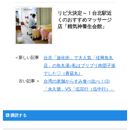
リピ大決定～！台北駅近
くのおすすめマッサージ
店「精気神養生会館」
＜新しい記事
台北「迪化街」で大人気「佳興魚丸
店」の魚丸湯♪私はブリブリ肉団子派
でした♡（香菇丸）
古い記事 ＞
台湾の老舗からすみ食べ比べ！(1)
「永久號」VS「伍宗行（伍中行）」
購読する