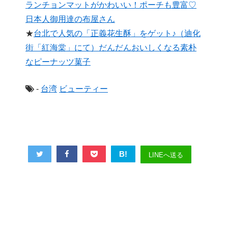
ランチョンマットがかわいい！ポーチも豊富♡
日本人御用達の布屋さん
★
台北で人気の「正義花生酥」をゲット♪（迪化
街「紅海棠」にて）だんだんおいしくなる素朴
なピーナッツ菓子
-
台湾
ビューティー
B!
LINEへ送る