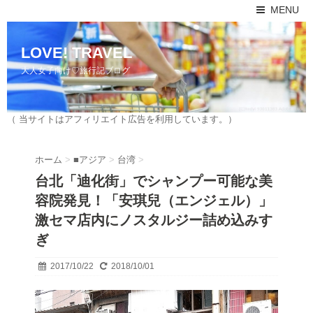
MENU
LOVE! TRAVEL
大人女子向け♡旅行記ブログ
（ 当サイトはアフィリエイト広告を利用しています。）
ホーム
>
■アジア
>
台湾
>
台北「迪化街」でシャンプー可能な美
容院発見！「安琪兒（エンジェル）」
激セマ店内にノスタルジー詰め込みす
ぎ
2017/10/22
2018/10/01