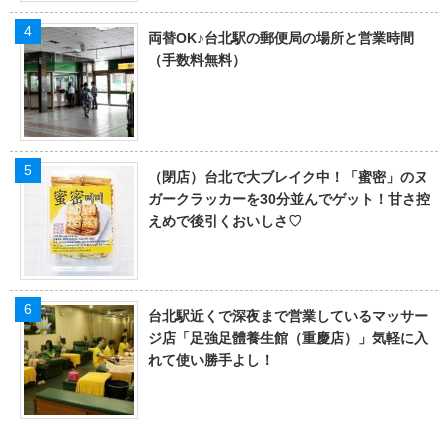
両替OK♪台北駅の郵便局の場所と営業時間
（手数料無料）
（閉店）台北で大ブレイク中！「蜜密」のヌ
ガークラッカーを30分並んでゲット！甘さ控
えめで後引くおいしさ♡
台北駅近くで深夜まで営業しているマッサー
ジ店「足強足體養生館（重慶店）」気軽に入
れて使い勝手よし！