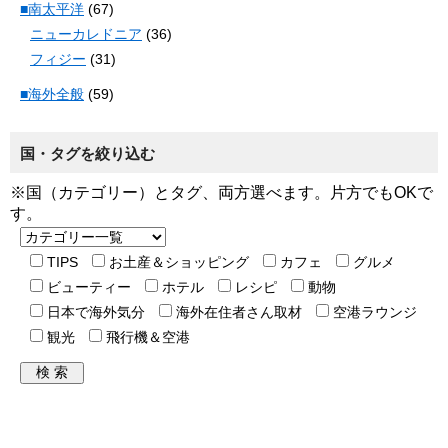
■南太平洋
(67)
ニューカレドニア
(36)
フィジー
(31)
■海外全般
(59)
国・タグを絞り込む
※国（カテゴリー）とタグ、両方選べます。片方でもOKで
す。
TIPS
お土産＆ショッピング
カフェ
グルメ
ビューティー
ホテル
レシピ
動物
日本で海外気分
海外在住者さん取材
空港ラウンジ
観光
飛行機＆空港