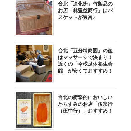
台北「迪化街」竹製品の
お店「林豊益商行」はバ
スケットが豊富♪
台北「五分埔商圏」の後
はマッサージで決まり！
近くの「今桟足体養生会
館」が安くておすすめ！
台北の衝撃的においしい
からすみのお店「伍宗行
（伍中行）」おすすめ！