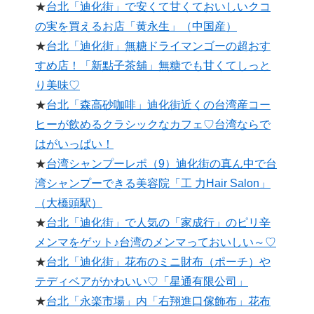
★
台北「迪化街」で安くて甘くておいしいクコ
の実を買えるお店「黄永生」（中国産）
★
台北「迪化街」無糖ドライマンゴーの超おす
すめ店！「新點子茶舖」無糖でも甘くてしっと
り美味♡
★
台北「森高砂咖啡」迪化街近くの台湾産コー
ヒーが飲めるクラシックなカフェ♡台湾ならで
はがいっぱい！
★
台湾シャンプーレポ（9）迪化街の真ん中で台
湾シャンプーできる美容院「工 力Hair Salon」
（大橋頭駅）
★
台北「迪化街」で人気の「家成行」のピリ辛
メンマをゲット♪台湾のメンマっておいしい～♡
★
台北「迪化街」花布のミニ財布（ポーチ）や
テディベアがかわいい♡「星通有限公司」
★
台北「永楽市場」内「右翔進口傢飾布」花布