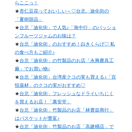
らここっ！
★
杏仁豆花っておいしい～♡台北、迪化街の
「夏樹甜品」
★
台北「迪化街」で人気♪「海中行」のパッショ
ンフルーツジャムのお味は？
★
台北「迪化街」のおすすめ！白きくらげ♡ 私
の食べ方もご紹介♪
★
台北「迪化街」の竹製品のお店「永興農具工
廠」でお買い物♪
★
台北「迪化街」台湾産クコの実も買える♪「百
恒薬材」のクコの実がおすすめ♡
★
台北「迪化街」フレッシュなドライいちじく
を買えるお店！「萬安堂」
★
台北「迪化街」竹製品のお店「林豊益商行」
はバスケットが豊富♪
★
台北「迪化街」竹製品のお店「高建桶店」で